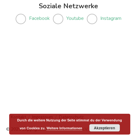
Soziale Netzwerke
Facebook
Youtube
Instagram
Kontakt
Impressum
Datenschutz
Durch die weitere Nutzung der Seite stimmst du der Verwendung
Akzeptieren
von Cookies zu.
Weitere Informationen
© 2025 Copyright
Menschen in Hanau e.V.