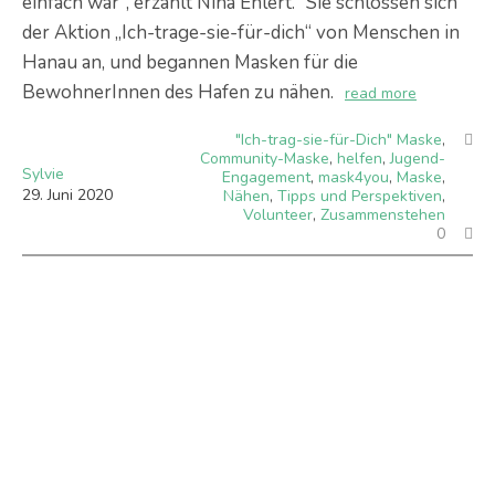
einfach war“, erzählt Nina Ehlert.
Sie schlossen sich
der Aktion „Ich-trage-sie-für-dich“ von Menschen in
Hanau an, und begannen Masken für die
BewohnerInnen des Hafen zu nähen.
read more
"Ich-trag-sie-für-Dich" Maske
,
Community-Maske
,
helfen
,
Jugend-
Sylvie
Engagement
,
mask4you
,
Maske
,
29
.
Juni
2020
Nähen
,
Tipps und Perspektiven
,
Volunteer
,
Zusammenstehen
0