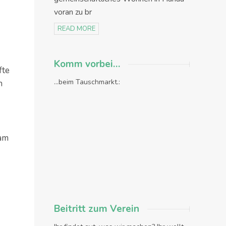
voran zu br
READ MORE
Komm vorbei…
fte
...beim Tauschmarkt.:
h
 am
Beitritt zum Verein