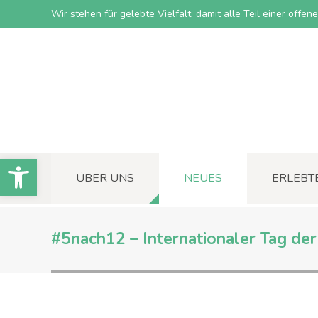
Wir stehen für gelebte Vielfalt, damit alle Teil einer offe
Open toolbar
ÜBER UNS
NEUES
ERLEBT
#5nach12 – Internationaler Tag de