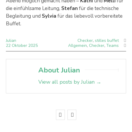
Abend möglich gemacht haben –
Kathi
und
Melli
für
die einfühlsame Leitung,
Stefan
für die technische
Begleitung und
Sylvia
für das liebevoll vorbereitete
Buffet.
Julian
Checker
,
stilles buffet
22
Oktober
2025
Allgemein
,
Checker
,
Teams
About Julian
View all posts by Julian
→