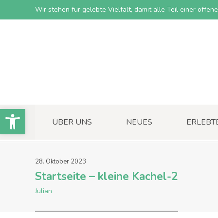
Wir stehen für gelebte Vielfalt, damit alle Teil einer offe
Open toolbar
ÜBER UNS
NEUES
ERLEBT
28
.
Oktober
2023
Startseite – kleine Kachel-2
Julian