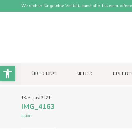
Wir stehen für gelebte Vielfalt, damit alle Teil einer offe
Open toolbar
ÜBER UNS
NEUES
ERLEBT
13
.
August
2024
IMG_4163
Julian