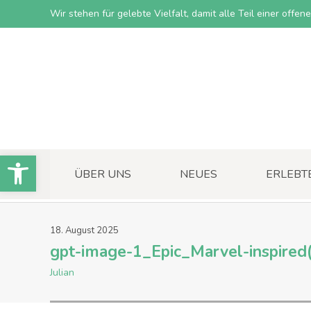
Wir stehen für gelebte Vielfalt, damit alle Teil einer offe
Open toolbar
ÜBER UNS
NEUES
ERLEBT
18
.
August
2025
gpt-image-1_Epic_Marvel-inspired
Julian