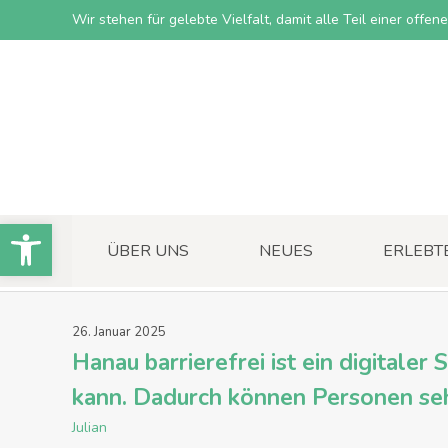
Wir stehen für gelebte Vielfalt, damit alle Teil einer offe
Open toolbar
ÜBER UNS
NEUES
ERLEBT
26
.
Januar
2025
Hanau barrierefrei ist ein digitaler
kann. Dadurch können Personen seh
Julian