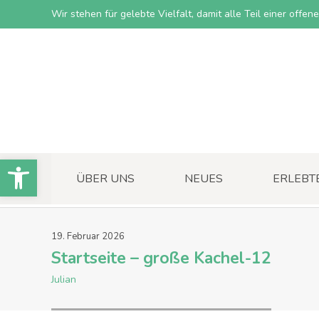
Wir stehen für gelebte Vielfalt, damit alle Teil einer offe
Open toolbar
ÜBER UNS
NEUES
ERLEBT
19
.
Februar
2026
Startseite – große Kachel-12
Julian