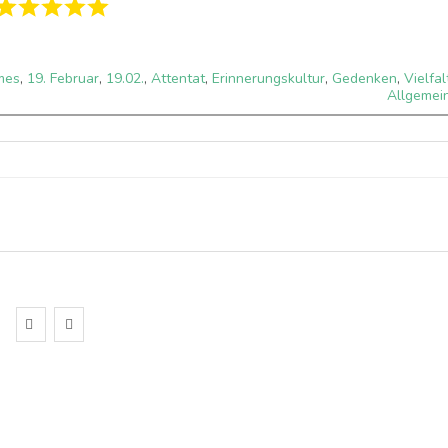
mes
,
19. Februar
,
19.02.
,
Attentat
,
Erinnerungskultur
,
Gedenken
,
Vielfal
Allgemei