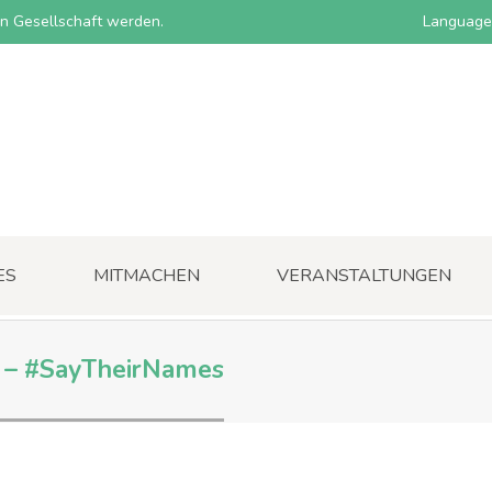
nen Gesellschaft werden.
Language
ES
MITMACHEN
VERANSTALTUNGEN
0 – #SayTheirNames