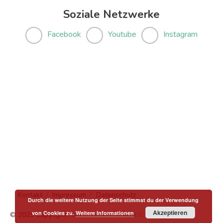
Soziale Netzwerke
Facebook
Youtube
Instagram
Kontakt
Impressum
Datenschutz
Durch die weitere Nutzung der Seite stimmst du der Verwendung
Akzeptieren
von Cookies zu.
Weitere Informationen
© 2025 Copyright
Menschen in Hanau e.V.