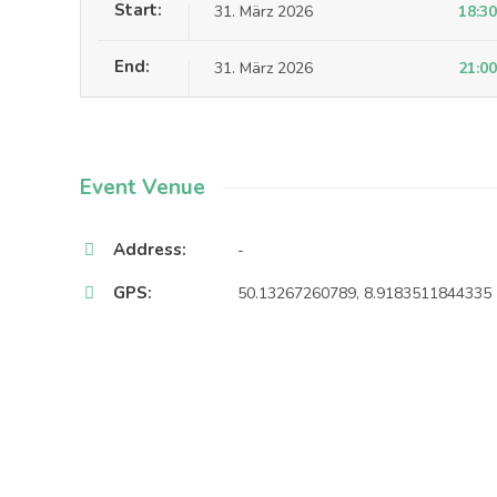
Start:
31. März 2026
18:30
End:
31. März 2026
21:00
Event Venue
Address:
-
GPS:
50.13267260789, 8.9183511844335
Use geolocation
Avoid Highways