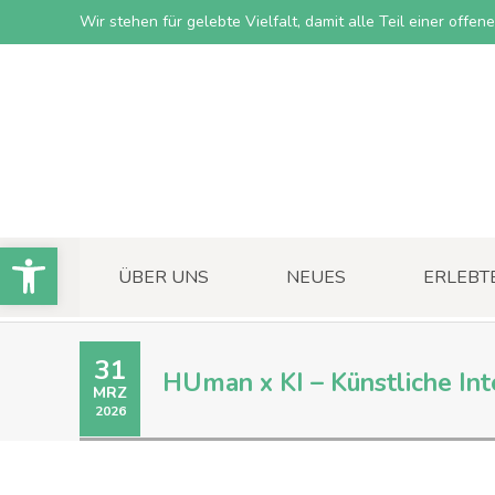
Wir stehen für gelebte Vielfalt, damit alle Teil einer offe
Open toolbar
ÜBER UNS
NEUES
ERLEBT
31
HUman x KI – Künstliche Int
MRZ
2026