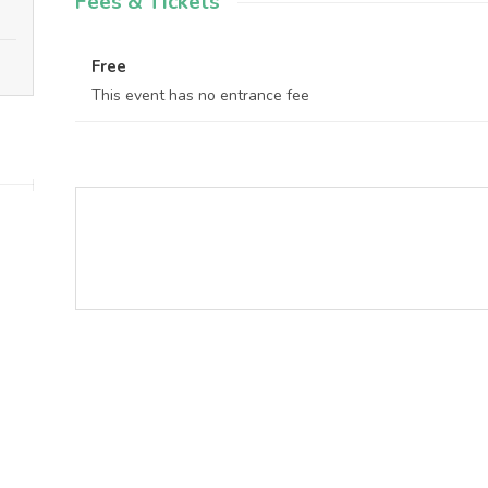
Fees & Tickets
Free
This event has no entrance fee
Start address