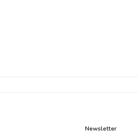
Spiele-Nachmittag für Alle – Macht mit!
aktionen
austausch
menschen in hanau
mitmachen
engage
Hanau - Nordwest
Newsletter