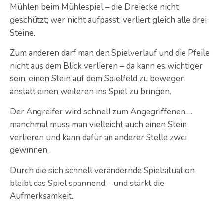
Mühlen beim Mühlespiel – die Dreiecke nicht
geschützt; wer nicht aufpasst, verliert gleich alle drei
Steine.
Zum anderen darf man den Spielverlauf und die Pfeile
nicht aus dem Blick verlieren – da kann es wichtiger
sein, einen Stein auf dem Spielfeld zu bewegen
anstatt einen weiteren ins Spiel zu bringen.
Der Angreifer wird schnell zum Angegriffenen….
manchmal muss man vielleicht auch einen Stein
verlieren und kann dafür an anderer Stelle zwei
gewinnen.
Durch die sich schnell verändernde Spielsituation
bleibt das Spiel spannend – und stärkt die
Aufmerksamkeit.