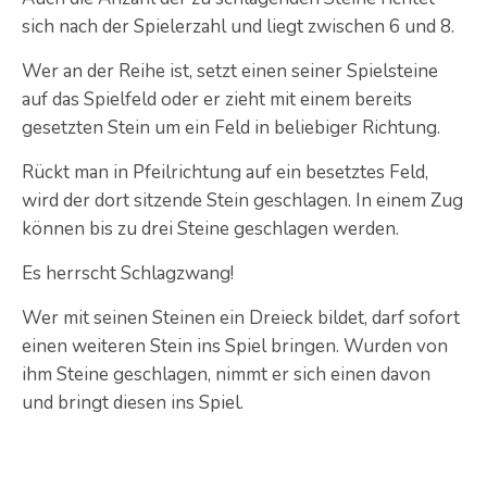
sich nach der Spielerzahl und liegt zwischen 6 und 8.
Wer an der Reihe ist, setzt einen seiner Spielsteine
auf das Spielfeld oder er zieht mit einem bereits
gesetzten Stein um ein Feld in beliebiger Richtung.
Rückt man in Pfeilrichtung auf ein besetztes Feld,
wird der dort sitzende Stein geschlagen. In einem Zug
können bis zu drei Steine geschlagen werden.
Es herrscht Schlagzwang!
Wer mit seinen Steinen ein Dreieck bildet, darf sofort
einen weiteren Stein ins Spiel bringen. Wurden von
ihm Steine geschlagen, nimmt er sich einen davon
und bringt diesen ins Spiel.