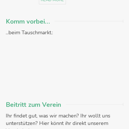
Komm vorbei…
...beim Tauschmarkt.:
Beitritt zum Verein
Ihr findet gut, was wir machen? Ihr wollt uns
unterstützen? Hier könnt ihr direkt unserem