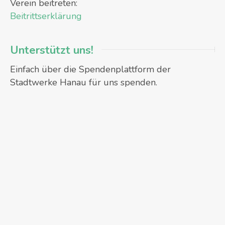
Verein beitreten:
Beitrittserklärung
Unterstützt uns!
Einfach über die Spendenplattform der
Stadtwerke Hanau für uns spenden.