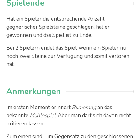
Spielende
Hat ein Spieler die entsprechende Anzahl
gegnerischer Spielsteine geschlagen, hat er
gewonnen und das Spiel ist zu Ende.
Bei 2 Spielern endet das Spiel, wenn ein Spieler nur
noch zwei Steine zur Verfügung und somit verloren
hat.
Anmerkungen
Im ersten Moment erinnert
Bumerang
an das
bekannte
Mühlespiel
. Aber man darf sich davon nicht
irritieren lassen.
Zum einen sind – im Gegensatz zu den geschlossenen