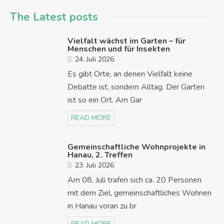
The Latest posts
Vielfalt wächst im Garten – für
Menschen und für Insekten
24. Juli 2026
Es gibt Orte, an denen Vielfalt keine
Debatte ist, sondern Alltag. Der Garten
ist so ein Ort. Am Gar
READ MORE
Gemeinschaftliche Wohnprojekte in
Hanau, 2. Treffen
23. Juli 2026
Am 08. Juli trafen sich ca. 20 Personen
mit dem Ziel, gemeinschaftliches Wohnen
in Hanau voran zu br
READ MORE