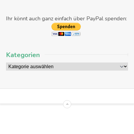
Ihr könnt auch ganz einfach über PayPal spenden:
Kategorien