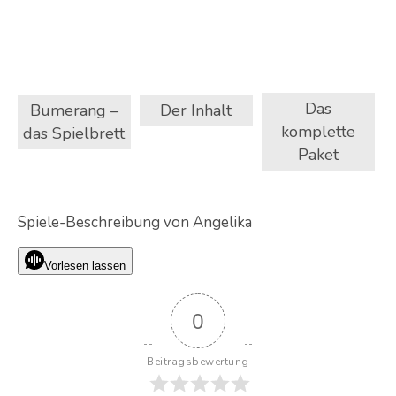
Das
Bumerang –
Der Inhalt
komplette
das Spielbrett
Paket
Spiele-Beschreibung von Angelika
Vorlesen lassen
0
Beitragsbewertung