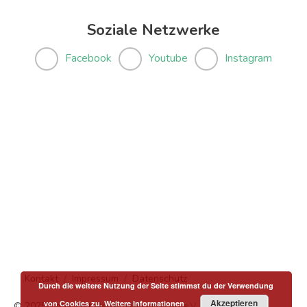
Soziale Netzwerke
Facebook
Youtube
Instagram
Kontakt
Impressum
Datenschutz
Durch die weitere Nutzung der Seite stimmst du der Verwendung
Akzeptieren
von Cookies zu.
Weitere Informationen
© 2025 Copyright
Menschen in Hanau e.V.