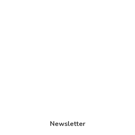
Alltagsprofis für Barrierefreiheit: Treffen vom Checker-Team
engagement
menschen in hanau
mitmachen
team-sitzung
Hanau - Innenstadt
Newsletter