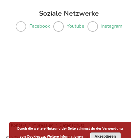
Soziale Netzwerke
Facebook
Youtube
Instagram
Kontakt
Impressum
Datenschutz
Durch die weitere Nutzung der Seite stimmst du der Verwendung
Akzeptieren
von Cookies zu.
Weitere Informationen
© 2025 Copyright
Menschen in Hanau e.V.