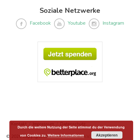
Soziale Netzwerke
Facebook
Youtube
Instagram
Kontakt
Impressum
Datenschutz
Durch die weitere Nutzung der Seite stimmst du der Verwendung
Akzeptieren
von Cookies zu.
Weitere Informationen
© 2025 Copyright
Menschen in Hanau e.V.