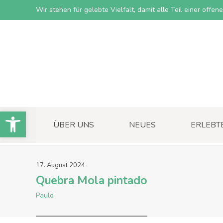
Wir stehen für gelebte Vielfalt, damit alle Teil einer offe
Open toolbar
ÜBER UNS
NEUES
ERLEBT
17
.
August
2024
Quebra Mola pintado
Paulo