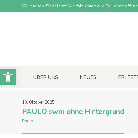
Wir stehen für gelebte Vielfalt, damit alle Teil einer offe
Open toolbar
ÜBER UNS
NEUES
ERLEBT
10
.
Oktober
2025
PAULO swm ohne Hintergrund
Paulo