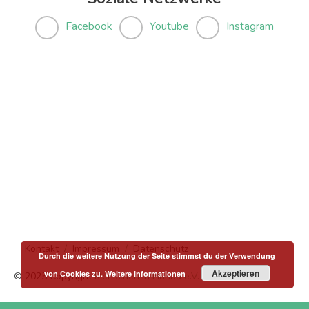
Facebook
Youtube
Instagram
Kontakt
Impressum
Datenschutz
Durch die weitere Nutzung der Seite stimmst du der Verwendung
Akzeptieren
von Cookies zu.
Weitere Informationen
© 2025 Copyright
Menschen in Hanau e.V.