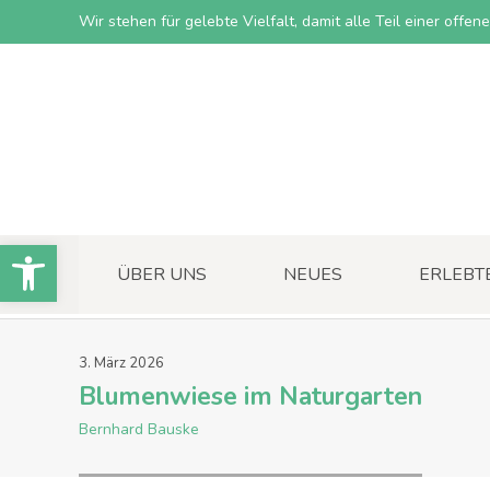
Wir stehen für gelebte Vielfalt, damit alle Teil einer offe
Open toolbar
ÜBER UNS
NEUES
ERLEBT
3
.
März
2026
Blumenwiese im Naturgarten
Bernhard Bauske