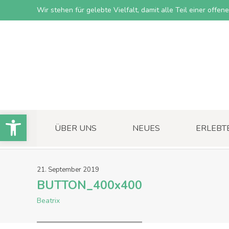
Wir stehen für gelebte Vielfalt, damit alle Teil einer offe
Open toolbar
ÜBER UNS
NEUES
ERLEBT
21
.
September
2019
BUTTON_400x400
Beatrix