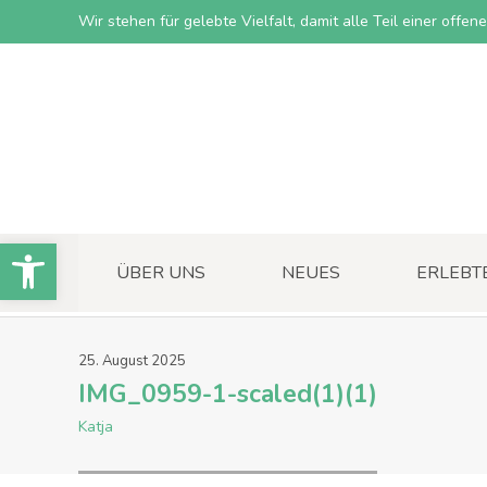
Wir stehen für gelebte Vielfalt, damit alle Teil einer offe
Open toolbar
ÜBER UNS
NEUES
ERLEBT
25
.
August
2025
IMG_0959-1-scaled(1)(1)
Katja