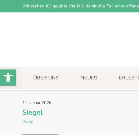
Wir stehen für gelebte Vielfalt, damit alle Teil einer offe
Open toolbar
ÜBER UNS
NEUES
ERLEBT
11
.
Januar
2026
Siegel
Paulo