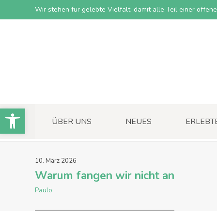
Wir stehen für gelebte Vielfalt, damit alle Teil einer offe
Open toolbar
ÜBER UNS
NEUES
ERLEBT
10
.
März
2026
Warum fangen wir nicht an
Paulo