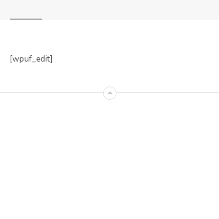
[wpuf_edit]
Posts | Info: There are no items created, add
some please.