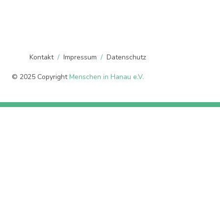
Kontakt
Impressum
Datenschutz
© 2025 Copyright
Menschen in Hanau e.V.
Durch die weitere Nutzung der Seite stimmst du der
Verwendung von Cookies zu.
Weitere Informationen
Akzeptieren
Die Cookie-Einstellungen auf dieser Website sind auf
"Cookies zulassen" eingestellt, um das beste
Surferlebnis zu ermöglichen. Wenn du diese Website
ohne Änderung der Cookie-Einstellungen verwendest