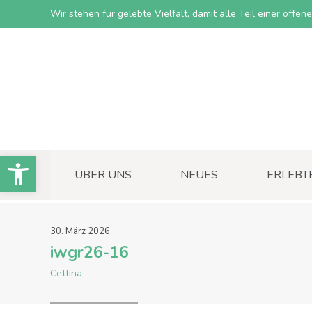
Wir stehen für gelebte Vielfalt, damit alle Teil einer offe
Open toolbar
ÜBER UNS
NEUES
ERLEBT
30
.
März
2026
iwgr26-16
Cettina